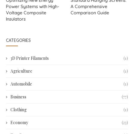
Optimizing New Energy
Standard Hanging Screens:
Power Systems with High-
A Comprehensive
Voltage Composite
Comparison Guide
Insulators
CATEGORIES
3D Printer Filaments
(1)
Agriculture
(1)
Automobile
(1)
Business
(77)
Clothing
(1)
Economy
(23)